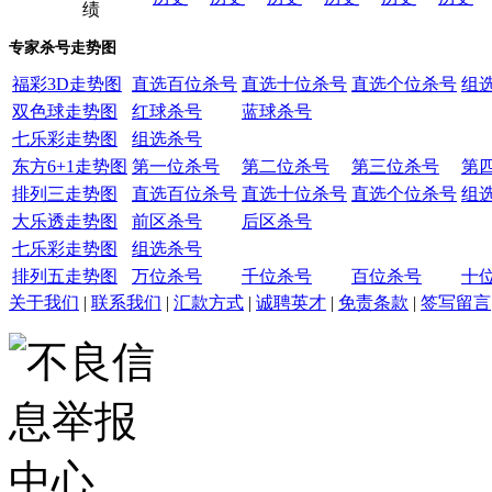
绩
专家杀号走势图
福彩3D走势图
直选百位杀号
直选十位杀号
直选个位杀号
组
双色球走势图
红球杀号
蓝球杀号
七乐彩走势图
组选杀号
东方6+1走势图
第一位杀号
第二位杀号
第三位杀号
第
排列三走势图
直选百位杀号
直选十位杀号
直选个位杀号
组
大乐透走势图
前区杀号
后区杀号
七乐彩走势图
组选杀号
排列五走势图
万位杀号
千位杀号
百位杀号
十
关于我们
|
联系我们
|
汇款方式
|
诚聘英才
|
免责条款
|
签写留言